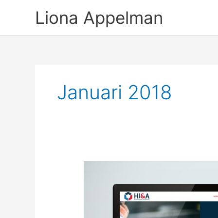
Ga
Liona Appelman
naar
de
inhoud
Januari 2018
HJ&A
Bouw