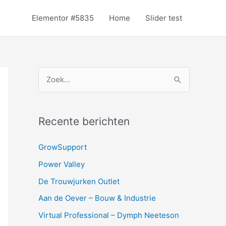
Elementor #5835
Home
Slider test
Z
o
e
Recente berichten
k
n
GrowSupport
a
Power Valley
a
De Trouwjurken Outlet
r
Aan de Oever – Bouw & Industrie
:
Virtual Professional – Dymph Neeteson