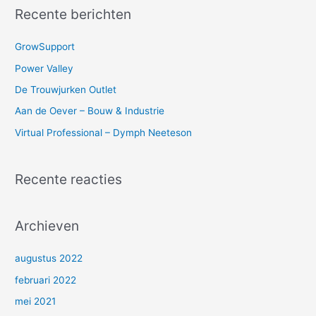
e
Recente berichten
k
n
GrowSupport
a
Power Valley
a
De Trouwjurken Outlet
r
Aan de Oever – Bouw & Industrie
:
Virtual Professional – Dymph Neeteson
Recente reacties
Archieven
augustus 2022
februari 2022
mei 2021