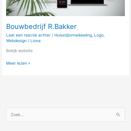
Bouwbedrijf R.Bakker
Laat een reactie achter
/
Huisstijlontwikkeling
,
Logo
,
Webdesign
/
Liona
Bekijk website
Meer lezen »
Z
o