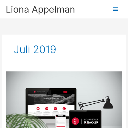
Ga
Hoo
Liona Appelman
naar
de
inhoud
Juli 2019
Bouwbedrijf
R.Bakker